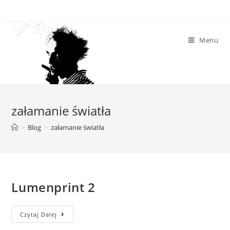
Skip
to
content
Menu
załamanie światła
>
Blog
>
załamanie światła
Lumenprint 2
Lumenprint
Czytaj Dalej
2